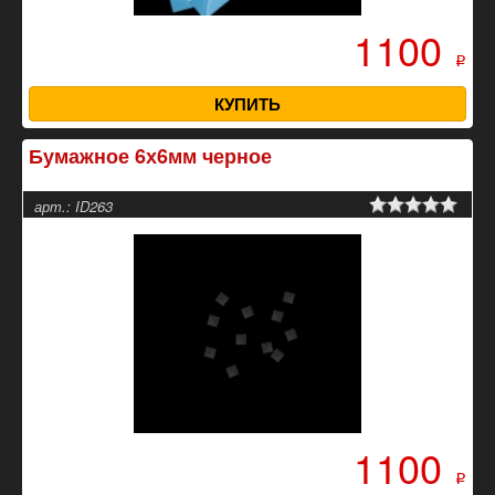
1100
p
КУПИТЬ
Бумажное 6х6мм черное
арт.: ID263
1100
p