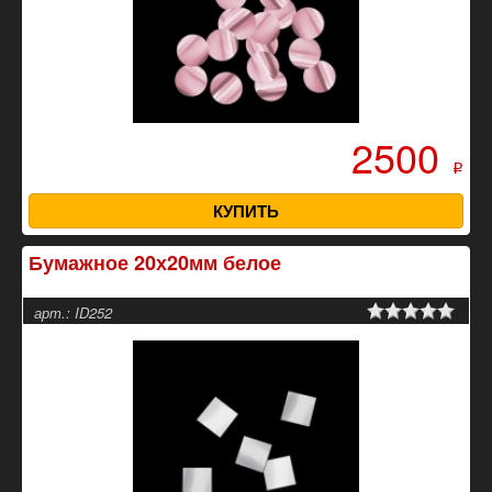
2500
p
КУПИТЬ
Бумажное 20х20мм белое
арт.: ID252