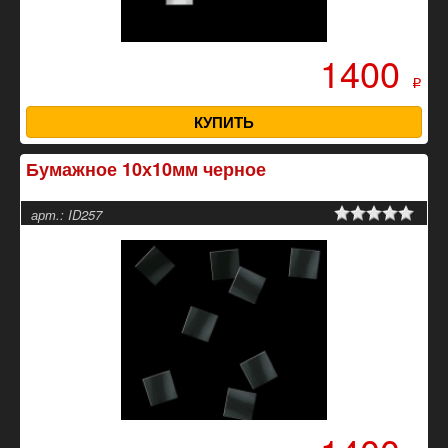
1400
p
КУПИТЬ
Бумажное 10х10мм черное
арт.: ID257