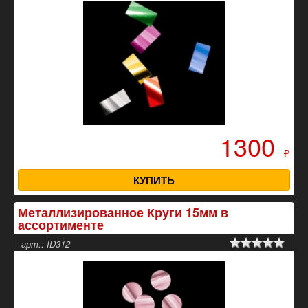
1300
p
КУПИТЬ
Металлизированное Круги 15мм в
ассортименте
арт.: ID312