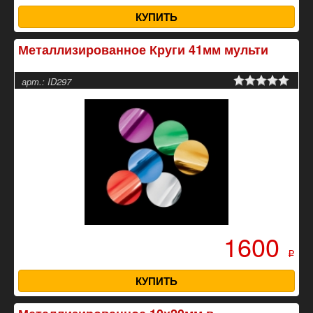
КУПИТЬ
Металлизированное Круги 41мм мульти
арт.: ID297
1600
p
КУПИТЬ