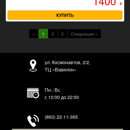
1400
p
КУПИТЬ
Previous
Next
«
1
2
3
Следующая »
ул. Космонавтов, 2/2,
ТЦ «Вавилон»
Пн.- Вс.
с 10:00 до 22:00
тел.
(863)
22-11-365