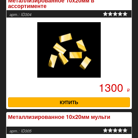
Металлизированное 10х20мм в
ассортименте
арт.: ID304
1300
p
КУПИТЬ
Металлизированное 10х20мм мульти
арт.: ID305